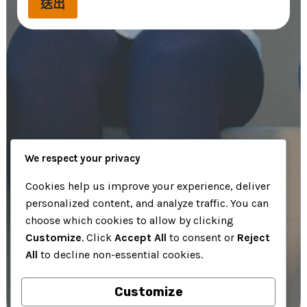
送出
We respect your privacy
Cookies help us improve your experience, deliver
personalized content, and analyze traffic. You can
choose which cookies to allow by clicking
Customize
. Click
Accept All
to consent or
Reject
All
to decline non-essential cookies.
Customize