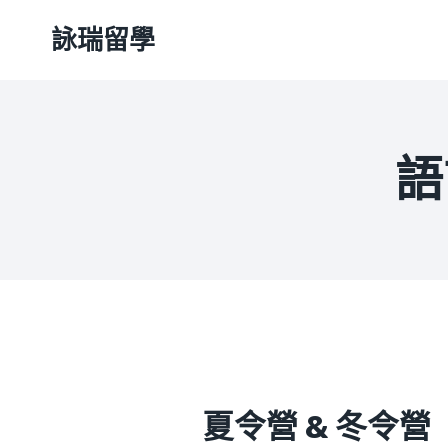
Skip
詠瑞留學
to
content
語
夏令營 & 冬令營